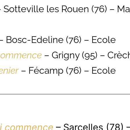
 Sotteville les Rouen (76) – Ma
– Bosc-Edeline (76) – Ecole
 commence
– Grigny (95) – Crèc
enier
– Fécamp (76) – Ecole
si commence
– Sarcelles (78) 