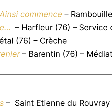
Ainsi commence
– Rambouille
ce…
– Harfleur (76) – Service 
étal (76) – Crèche
renier
– Barentin (76) – Médi
s
– Saint Etienne du Rouvray 