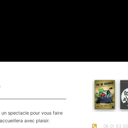
s
r un spectacle pour vous faire
 accueillera avec plaisir.
06 01 63 0