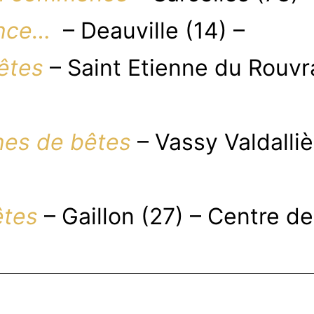
nce…
– Deauville (14) –
bêtes
– Saint Etienne du Rouvr
es de bêtes
– Vassy Valdalliè
êtes
– Gaillon (27) – Centre de 