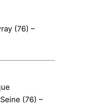
ray (76) –
que
 Seine (76) –