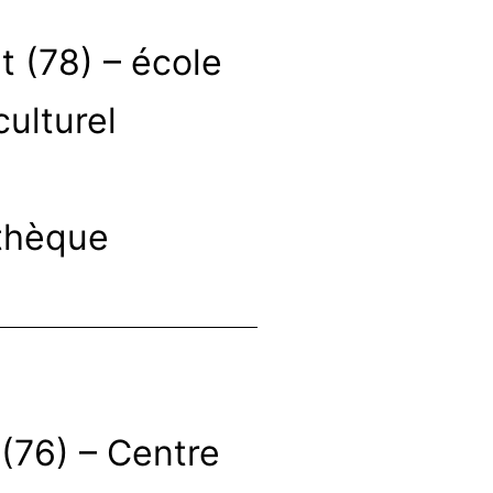
t (78) – école
culturel
athèque
(76) – Centre